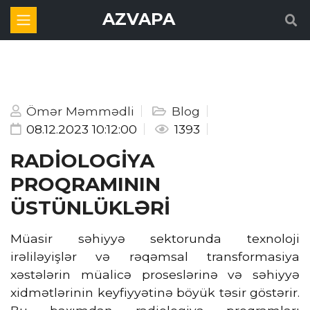
AZVAPA
Ömər Məmmədli
Blog
08.12.2023 10:12:00
1393
RADİOLOGİYA
PROQRAMININ
ÜSTÜNLÜKLƏRİ
Müasir səhiyyə sektorunda texnoloji
irəliləyişlər və rəqəmsal transformasiya
xəstələrin müalicə proseslərinə və səhiyyə
xidmətlərinin keyfiyyətinə böyük təsir göstərir.