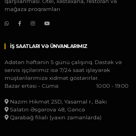
qarşılanması. Otel, xəstəxana, restoran və
mağaza proqramları
İŞ SAATLARI VƏ ÜNVANLARIMIZ
Adətən həftənin 5 günü çalışırıq. Dəstək və
servis işçilərimiz isə 7/24 saat işləyərək
müştərilərimizə xidmət göstərirlər.
Bazar ertəsi - Cümə:
10:00 - 19:00
Nazim Hikmət 25D, Yasamal r., Bakı
Salatın Əsgərova 48, Gəncə
Qarabağ filialı (yaxın zamanlarda)