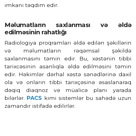
imkanı təqdim edir.
Məlumatların saxlanması və əldə
edilməsinin rahatlığı
Radiologiya proqramları əldə edilən şəkillərin
və məlumatların rəqəmsal şəkildə
saxlanmasını təmin edir. Bu, xəstənin tibbi
tarixcəsinin asanlıqla əldə edilməsini təmin
edir. Həkimlər dərhal xəstə sənədlərinə daxil
ola və onların tibbi tarixçəsinə əsaslanaraq
dəqiq diaqnoz və müalicə planı yarada
bilərlər.
PACS
kimi sistemlər bu sahədə uzun
zamandır istifadə edilirlər.