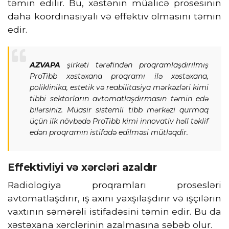
təmin edilir. Bu, xəstənin müalicə prosesinin
daha koordinasiyalı və effektiv olmasını təmin
edir.
AZVAPA
şirkəti tərəfindən proqramlaşdırılmış
ProTibb xəstəxana proqramı ilə xəstəxana,
poliklinika, estetik və reabilitasiya mərkəzləri kimi
tibbi sektorların avtomatlaşdırmasın təmin edə
bilərsiniz. Müasir sistemli tibb mərkəzi qurmaq
üçün ilk növbədə ProTibb kimi innovativ həll təklif
edən proqramın istifadə edilməsi mütləqdir.
Effektivliyi və xərcləri azaldır
Radiologiya proqramları prosesləri
avtomatlaşdırır, iş axını yaxşılaşdırır və işçilərin
vaxtının səmərəli istifadəsini təmin edir. Bu da
xəstəxana xərclərinin azalmasına səbəb olur.