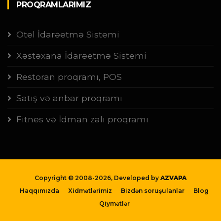
PROQRAMLARIMIZ
Otel İdarəetmə Sistemi
Xəstəxana İdarəetmə Sistemi
Restoran proqramı, POS
Satış və anbar proqramı
Fitnes və İdman zalı proqramı
Copyright © 2008-
2026, Developed by
AZVAPA
Haqqımızda
Xidmətlərimiz
Bizdən soruşulanlar
Blog
Qiymətlər