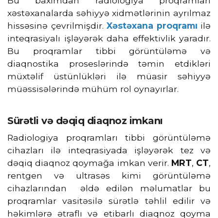
Bu baxımdan radiologiya proqramları
xəstəxanalarda səhiyyə xidmətlərinin ayrılmaz
hissəsinə çevrilmişdir.
Xəstəxana proqramı
ilə
inteqrasiyalı işləyərək daha effektivlik yaradır.
Bu proqramlar tibbi görüntüləmə və
diaqnostika proseslərində təmin etdikləri
müxtəlif üstünlükləri ilə müasir səhiyyə
müəssisələrində mühüm rol oynayırlar.
Sürətli və dəqiq diaqnoz imkanı
Radiologiya proqramları tibbi görüntüləmə
cihazları ilə inteqrasiyada işləyərək tez və
dəqiq diaqnoz qoymağa imkan verir.
MRT
,
CT
,
rentgen və ultrasəs kimi görüntüləmə
cihazlarından əldə edilən məlumatlar bu
proqramlar vasitəsilə sürətlə təhlil edilir və
həkimlərə ətraflı və etibarlı diaqnoz qoyma