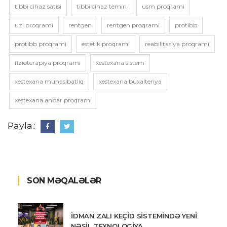
tibbi cihaz satisi
tibbi cihaz temiri
usm proqrami
uzi proqrami
rentgen
rentgen proqrami
protibb
protibb proqrami
estetik proqrami
reabilitasiya proqrami
fizioterapiya proqrami
xestexana sistem
xestexana muhasibatliq
xestexana buxalteriya
xestexana anbar proqrami
Payla.:
SON MƏQALƏLƏR
İDMAN ZALI KEÇİD SİSTEMİNDƏ YENİ
NƏSİL TEXNOLOGİYA