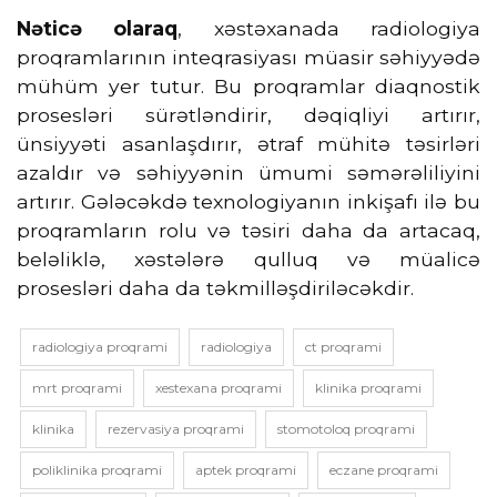
Nəticə olaraq
, xəstəxanada radiologiya
proqramlarının inteqrasiyası müasir səhiyyədə
mühüm yer tutur. Bu proqramlar diaqnostik
prosesləri sürətləndirir, dəqiqliyi artırır,
ünsiyyəti asanlaşdırır, ətraf mühitə təsirləri
azaldır və səhiyyənin ümumi səmərəliliyini
artırır. Gələcəkdə texnologiyanın inkişafı ilə bu
proqramların rolu və təsiri daha da artacaq,
beləliklə, xəstələrə qulluq və müalicə
prosesləri daha da təkmilləşdiriləcəkdir.
radiologiya proqrami
radiologiya
ct proqrami
mrt proqrami
xestexana proqrami
klinika proqrami
klinika
rezervasiya proqrami
stomotoloq proqrami
poliklinika proqrami
aptek proqrami
eczane proqrami