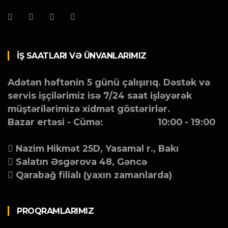
İŞ SAATLARI VƏ ÜNVANLARIMIZ
Adətən həftənin 5 günü çalışırıq. Dəstək və
servis işçilərimiz isə 7/24 saat işləyərək
müştərilərimizə xidmət göstərirlər.
Bazar ertəsi - Cümə:
10:00 - 19:00
Nazim Hikmət 25D, Yasamal r., Bakı
Salatın Əsgərova 48, Gəncə
Qarabağ filialı (yaxın zamanlarda)
PROQRAMLARIMIZ