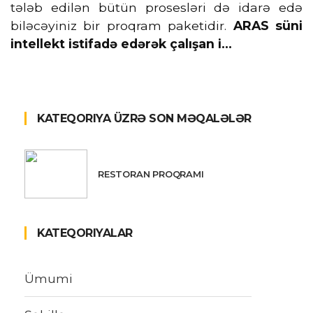
tələb edilən bütün prosesləri də idarə edə
biləcəyiniz bir proqram paketidir.
ARAS süni
intellekt istifadə edərək çalışan i...
KATEQORIYA ÜZRƏ SON MƏQALƏLƏR
RESTORAN PROQRAMI
KATEQORIYALAR
Ümumi