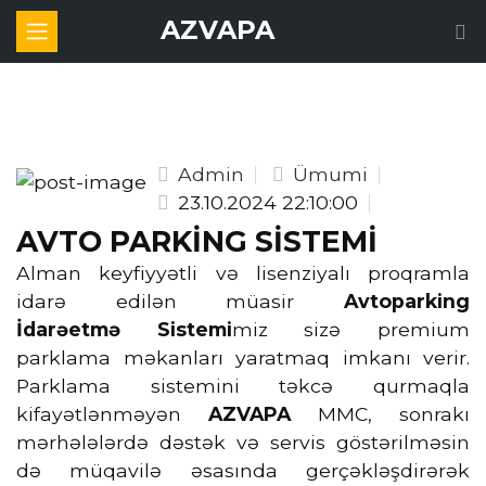
AZVAPA
Admin
Ümumi
23.10.2024 22:10:00
AVTO PARKİNG SİSTEMİ
Alman keyfiyyətli və lisenziyalı proqramla
idarə edilən müasir
Avtoparking
İdarəetmə
Sistemi
miz sizə premium
parklama məkanları yaratmaq imkanı verir.
Parklama sistemini təkcə qurmaqla
kifayətlənməyən
AZVAPA
MMC, sonrakı
mərhələlərdə dəstək və servis göstərilməsin
də müqavilə əsasında gerçəkləşdirərək