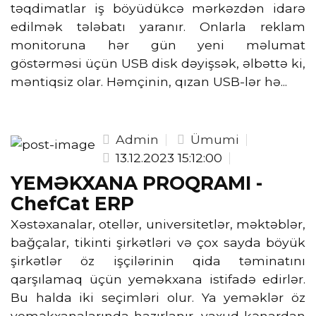
təqdimatlar iş böyüdükcə mərkəzdən idarə
edilmək tələbatı yaranır. Onlarla reklam
monitoruna hər gün yeni məlumat
göstərməsi üçün USB disk dəyişsək, əlbəttə ki,
məntiqsiz olar. Həmçinin, qızan USB-lər hə...
Admin
Ümumi
13.12.2023 15:12:00
YEMƏKXANA PROQRAMI -
ChefCat ERP
Xəstəxanalar, otellər, universitetlər, məktəblər,
bağçalar, tikinti şirkətləri və çox sayda böyük
şirkətlər öz işçilərinin qida təminatını
qarşılamaq üçün yeməkxana istifadə edirlər.
Bu halda iki seçimləri olur. Ya yeməklər öz
yeməkxanalarında hazırlanır, yaxud kənardan