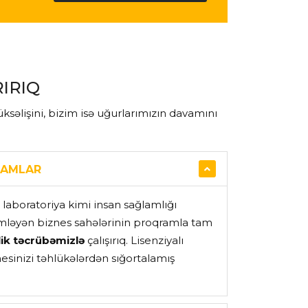
IRIQ
ksəlişini, bizim isə uğurlarımızın davamını
RAMLAR
, laboratoriya kimi insan sağlamlığı
mləyən biznes sahələrinin proqramla tam
llik təcrübəmizlə
çalışırıq. Lisenziyalı
esinizi təhlükələrdən sığortalamış