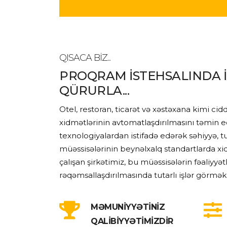
QISACA BIZ...
PROQRAM İSTEHSALINDA 
QÜRURLA...
Otel, restoran, ticarət və xəstəxana kimi ci
xidmətlərinin avtomatlaşdırılmasını təmin ed
texnologiyalardan istifadə edərək səhiyyə, tu
müəssisələrinin beynəlxalq standartlarda x
çalışan şirkətimiz, bu müəssisələrin fəaliyyətl
rəqəmsallaşdırılmasında tutarlı işlər görmə
MƏMUNİYYƏTİNİZ
QALİBİYYƏTİMİZDİR