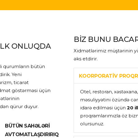
BİZ BUNU BACAR
İLK ONLUQDA
Xidmətlərimiz müştərinin yü
əks etdirir.
ddi qurumların bütün
irik. Yeni
KOORPORATIV PROQ
rizm, ticarət
idmət göstərməsi üçün
Otel, restoran, xəstəxana
ətlərinin
məsuliyyətini özündə cə
kdən qürur duyur.
idarə edilməsi üçün
20 i
proqramlarımızla öz bizn
olursunuz.
BÜTÜN SAHƏLƏRİ
AVTOMATLAŞDIRIRIQ