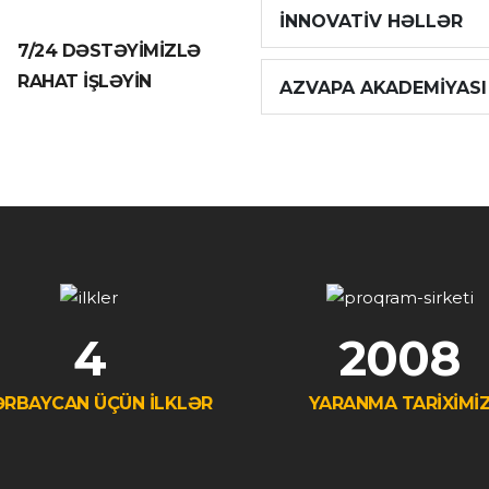
İNNOVATIV HƏLLƏR
7/24 DƏSTƏYİMİZLƏ
RAHAT İŞLƏYİN
AZVAPA AKADEMIYASI
4
2008
RBAYCAN ÜÇÜN İLKLƏR
YARANMA TARİXİMİ