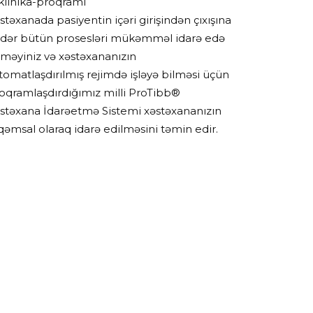
stəxanada pasiyentin içəri girişindən çıxışına
dər bütün prosesləri mükəmməl idarə edə
lməyiniz və xəstəxananızın
tomatlaşdırılmış rejimdə işləyə bilməsi üçün
oqramlaşdırdığımız milli ProTibb®
stəxana İdarəetmə Sistemi xəstəxananızın
qəmsal olaraq idarə edilməsini təmin edir.