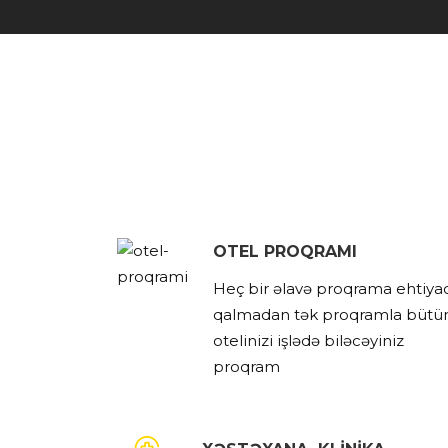
OTEL PROQRAMI
Heç bir əlavə proqrama ehtiya
qalmadan tək proqramla bütü
otelinizi işlədə biləcəyiniz
proqram