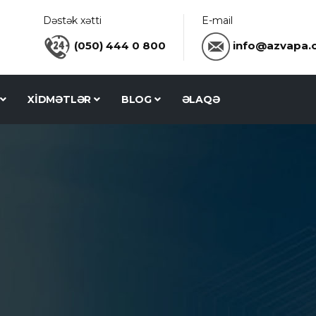
Dəstək xətti
E-mail
(050) 444 0 800
info@azvapa.
R
XİDMƏTLƏR
BLOG
ƏLAQƏ