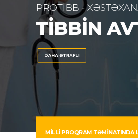
MİLLİ PROQRAM TƏMİNATINDA