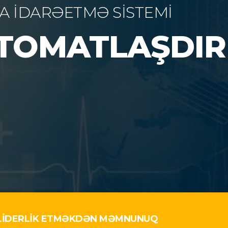
 LİDERLİK ETMƏKDƏN MƏMNUNUQ