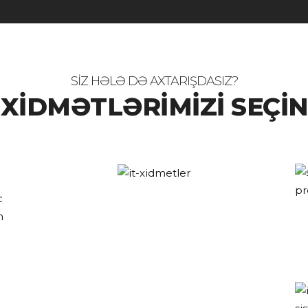
SİZ HƏLƏ DƏ AXTARIŞDASIZ?
XİDMƏTLƏRİMİZİ SEÇİN
c
n