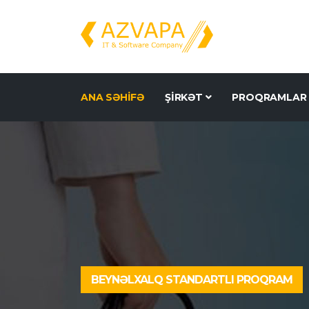
ANA SƏHİFƏ
ŞİRKƏT
PROQRAMLA