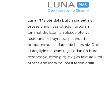
Luna PMS oteldəki bütün idarəetmə
proseslərinə nəzarət edən proqram
təminatıdır. İstənilən ölçüdə otel və
restoranınızı beynəlxaql standartlı
proqramımız ilə idarə edə bilərsiniz. Otel
idarəçiliyinin əsasını təşkil edən ön büro,
rezervasiya, otelə giriş-çıxış və faktura kimi
proseslərin idarə edilməsi təmin edilir.