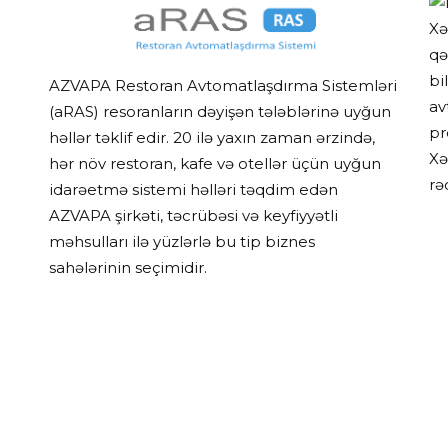
Xə
qə
bi
AZVAPA Restoran Avtomatlaşdırma Sistemləri
av
(aRAS) resoranların dəyişən tələblərinə uyğun
pr
həllər təklif edir. 20 ilə yaxın zaman ərzində,
Xə
hər növ restoran, kafe və otellər üçün uyğun
rə
idarəetmə sistemi həlləri təqdim edən
AZVAPA şirkəti, təcrübəsi və keyfiyyətli
məhsulları ilə yüzlərlə bu tip biznes
sahələrinin seçimidir.