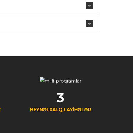
3
Z
BEYNƏLXALQ LAYİHƏLƏR