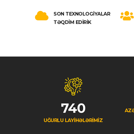
SON TEXNOLOGİYALAR
TƏQDİM EDİRİK
740
AZƏ
UĞURLU LAYİHƏLƏRİMİZ