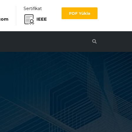
Sertifikat
PDF Yüklə
com
IEEE